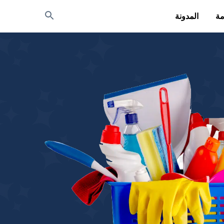
مة
المدونة
بحث
عن