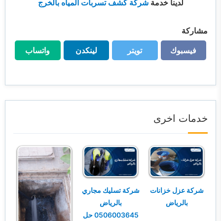
لدينا خدمة
شركة كشف تسربات المياه بالخرج
مشاركة
فيسبوك
تويتر
لينكدن
واتساب
فيسبوك
تويتر
لينكدن
واتساب
خدمات اخرى
شركة عزل خزانات
شركة تسليك مجاري
بالرياض
بالرياض
0506003645 حل