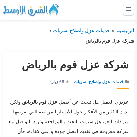
التجاوز
إلى
القائمة
البحث
المحتوى
الرئيسية
خدمات عزل واصلاح تسربات
ابحث
عن:
شركة عزل فوم بالرياض
الرئيسية
شركة عزل فوم بالرياض
خدماتنا
توسيع
القائمة
الفرعية
من نحن
خدمات عزل واصلاح تسربات
68 زيارة
اتصل بنا او لطلب خدمة
عزيزي العميل هل تبحث عن أفضل
عزل فوم بالرياض
ولكن
المدونة
لديك الكثير من الأفكار حول الأسعار المرتفعة التي تعرضها
شركات العز، هل سئمت البحث والمراجعة وتريد التواصل مع
شركة معروفة في تقديم أفضل جودة وأعلى كفاءة، فأن